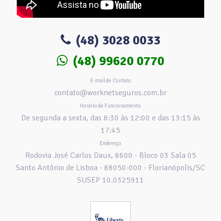
(48) 3028 0033
(48) 99620 0770
E-mail de Contato
contato@worknetseguros.com.br
Horário de Funcionamento
De segunda a sexta, das 8:30 às 12:00 e das 13:15 às
17:45
Endereço
Rodovia José Carlos Daux, 8600 - Bloco 03 Sala 05
Santo Antônio de Lisboa - 88050-000 - Florianópolis/SC
SUSEP 10.0325911