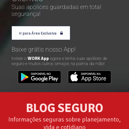
Suas apólices guardadas em total
segurança!
Ir para Área Exclusiva
Baixe grátis nosso App!
Instale o
WORK App
agora e tenha suas apólices de
seguro e muitos outros serviços na palma da mão!
BLOG SEGURO
Informações seguras sobre planejamento,
vida e cotidiano